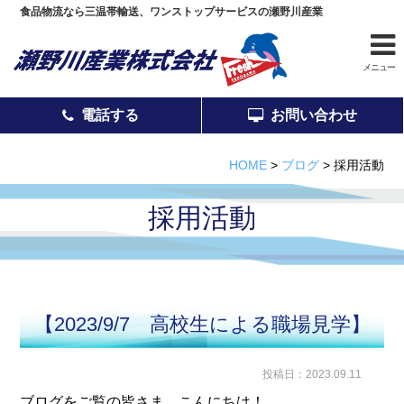
食品物流なら三温帯輸送、ワンストップサービスの瀬野川産業
メニュー
電話する
お問い合わせ
電話する
お問い合わせ
HOME
>
ブログ
>
採用活動
採用活動
事業紹介
安全管理
【2023/9/7 高校生による職場見学】
投稿日：2023.09.11
会社案内
営業と拠点
ブログをご覧の皆さま、こんにちは！