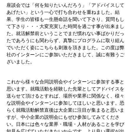
座談会では「何を知りたいんだろう」「アドバイスして
あげたい」という一心で打ち合わせを重ねました。結
果、学生の皆様も一生懸命話を聞いて下さり、質問もし
て下さり・・・大変充実した時間を過ごす事が出来まし
た。就活解禁前ということでまだ慣れない事ばかりだっ
たであろうにも関わらず、真摯にプログラムに取り組ん
でいただく姿にこちらも刺激を頂きました。この度は弊
社のインターンにご参加いただきまして、誠に有難うご
ざいました。
これから様々な合同説明会やインターンに参加する事と
思います。就職活動を経験した先輩としてアドバイスを
送らせて頂けるとすれば、場所や業界に関係なく、様々
な説明会やインターンに参加してほしいと思います。恐
らく就職活動解禁直後は大企業に注目が集まると思いま
すが、中小企業の説明会にもぜひ参加してみてくださ
い。日本には色々な業界・職場・人材があることを学び
知見を広げていただきたいからです。より良い選択が出