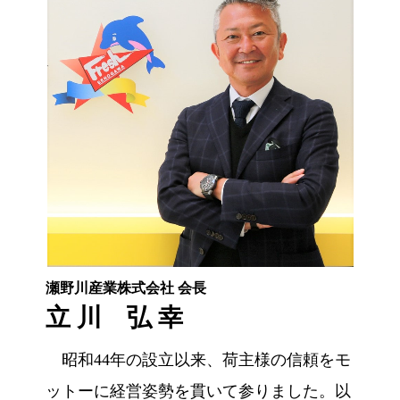
関連会社
取引先紹介
瀬野川産業株式会社 会長
立 川 弘 幸
プライバシーポリシー
サイトマップ
昭和44年の設立以来、荷主様の信頼をモ
ットーに経営姿勢を貫いて参りました。以