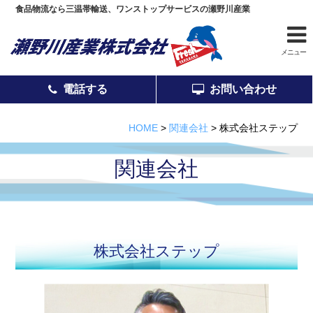
食品物流なら三温帯輸送、ワンストップサービスの瀬野川産業
メニュー
電話する
お問い合わせ
電話する
お問い合わせ
HOME
>
関連会社
>
株式会社ステップ
関連会社
事業紹介
安全管理
株式会社ステップ
会社案内
営業と拠点